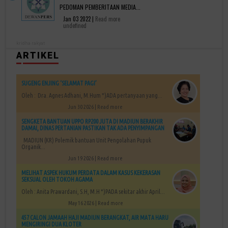
PEDOMAN PEMBERITAAN MEDIA...
Jan 03 2022 |
Read more
undefined
kridha rakyat
ARTIKEL
SUGENG ENJING ‘SELAMAT PAGI’
Oleh : Dra. Agnes Adhani, M.Hum *)ADA pertanyaan yang...
Jun 30 2026 |
Read more
SENGKETA BANTUAN UPPO RP200 JUTA DI MADIUN BERAKHIR
DAMAI, DINAS PERTANIAN PASTIKAN TAK ADA PENYIMPANGAN
MADIUN (KR) Polemik bantuan Unit Pengolahan Pupuk
Organik...
Jun 19 2026 |
Read more
MELIHAT ASPEK HUKUM PERDATA DALAM KASUS KEKERASAN
SEKSUAL OLEH TOKOH AGAMA
Oleh : Anita Prawardani, S.H, M.H *)PADA sekitar akhir April...
May 16 2026 |
Read more
457 CALON JAMAAH HAJI MADIUN BERANGKAT, AIR MATA HARU
MENGIRINGI DUA KLOTER