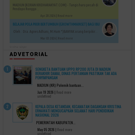
MADIUN (KORAN KRIDHARAKYAT.COM) - Tangis haru pecah di
Pendopo Ronggo...
Apr 28 2026 |
Read more
BELAJAR POLA PIKIR BERTUMBUH (GROWTHMAINSET) BAGI IBU
Oleh : Dra. Agnes Adhani, M.Hum *)BANYAK orang berpikir...
Mar 03 2026 |
Read more
kridha rakyat
ADVETORIAL
SENGKETA BANTUAN UPPO RP200 JUTA DI MADIUN
BERAKHIR DAMAI, DINAS PERTANIAN PASTIKAN TAK ADA
PENYIMPANGAN
MADIUN (KR) Polemik bantuan...
Jun 19 2026 |
Read more
undefined
KEPALA DESA KETANDAN, KECAMATAN DAGANGAN KRISTINA
ERNAWATI MENGUCAPKAN SELAMAT HARI PENDIDIKAN
NASIONAL 2026
PEMERINTAH KABUPATEN...
May 05 2026 |
Read more
undefined