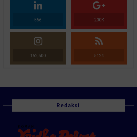
556
200K
152,500
5124
Redaksi