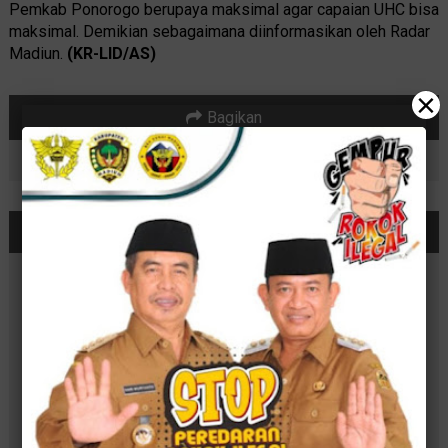
Pemkab Ponorogo berupaya maksimal agar capaian UHC bisa
maksimal. Demikian sebagaimana diinformasikan oleh Radar
Madiun.
(KR-LID/AS)
×
Bagikan
BERITA TERKAIT