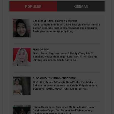
POPULER
KIRIMAN
Gaya Hidup Remaja Zaman Sekarang
Oleh : Anggita Erlindasari, S.Pd Sebagian besar remaja
zaman sekarang itu menyalahgunakan gaya hidupnya.
Apalagi remaja-remaja yang tingg...
FILOSOFI TEH
Oleh : Andan Sagita Arisona, S.Psi Apa Yang Ada Di
Benakmu Ketika Mendengar Kata “TEH” ?????? Selama
ini yang kita ketahui teh itu hanya se...
SLOGAN POLITIK YANG MENGGELITIK
Oleh : Dra. Agnes Adhani, M.Hum PSDKU Pendidikan
Bahasa Indonesia Universitas Katolik Widya Mandala
Surabaya PEMBICARAAN POLITIK menjadi ha...
Badan Kesbangpol Kabupaten Madiun Adakan Rakor
Deteksi dan Cegah Dini Potensi Konflik Menjelang
Pelaksanaan Pemilu Tahun 2024