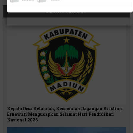
BERITA TERKAIT
Kepala Desa Ketandan, Kecamatan Dagangan Kristina
Ernawati Mengucapkan Selamat Hari Pendidikan
Nasional 2026