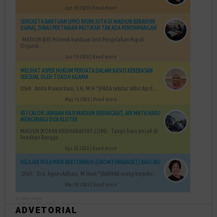
Jun 30 2026 |
Read more
SENGKETA BANTUAN UPPO RP200 JUTA DI MADIUN BERAKHIR
DAMAI, DINAS PERTANIAN PASTIKAN TAK ADA PENYIMPANGAN
MADIUN (KR) Polemik bantuan Unit Pengolahan Pupuk
Organik...
Jun 19 2026 |
Read more
MELIHAT ASPEK HUKUM PERDATA DALAM KASUS KEKERASAN
SEKSUAL OLEH TOKOH AGAMA
Oleh : Anita Prawardani, S.H, M.H *)PADA sekitar akhir April...
May 16 2026 |
Read more
457 CALON JAMAAH HAJI MADIUN BERANGKAT, AIR MATA HARU
MENGIRINGI DUA KLOTER
MADIUN (KORAN KRIDHARAKYAT.COM) - Tangis haru pecah di
Pendopo Ronggo...
Apr 28 2026 |
Read more
BELAJAR POLA PIKIR BERTUMBUH (GROWTHMAINSET) BAGI IBU
Oleh : Dra. Agnes Adhani, M.Hum *)BANYAK orang berpikir...
Mar 03 2026 |
Read more
kridha rakyat
ADVETORIAL