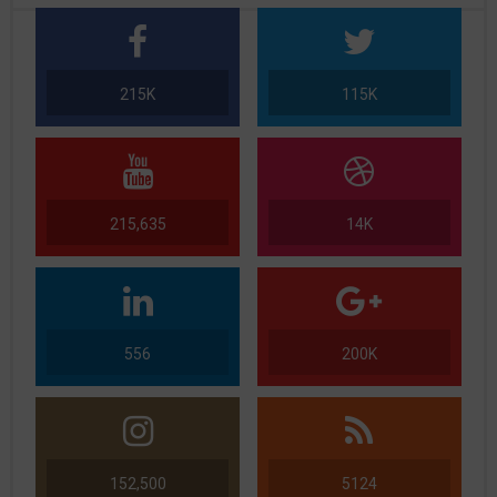
215K
115K
215,635
14K
556
200K
152,500
5124