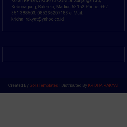
Koran KRIDHA RAKYAT.COM Jl. Sunjangan 30,
Kebonagung, Balerejo, Madiun 63152 Phone: +62
351 388603, 085235207183 e-Mail:
kridha_rakyat@yahoo.co.id
Created By
SoraTemplates
| Distributed By
KRIDHA RAKYAT