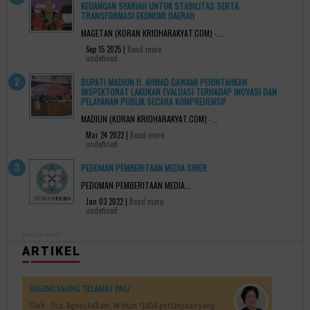
KEUANGAN SYARIAH UNTUK STABILITAS SERTA
TRANSFORMASI EKONOMI DAERAH
MAGETAN (KORAN KRIDHARAKYAT.COM) -...
Sep 15 2025 |
Read more
undefined
BUPATI MADIUN H. AHMAD DAWAMI PERINTAHKAN
INSPEKTORAT LAKUKAN EVALUASI TERHADAP INOVASI DAN
PELAYANAN PUBLIK SECARA KOMPREHENSIF
MADIUN (KORAN KRIDHARAKYAT.COM) -...
Mar 24 2022 |
Read more
undefined
PEDOMAN PEMBERITAAN MEDIA SIBER
PEDOMAN PEMBERITAAN MEDIA...
Jan 03 2022 |
Read more
undefined
kridha rakyat
ARTIKEL
SUGENG ENJING ‘SELAMAT PAGI’
Oleh : Dra. Agnes Adhani, M.Hum *)ADA pertanyaan yang...