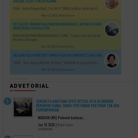
SEKSUAL OLEH TOKOH AGAMA
Oleh : Anita Prawardani, S.H, M.H *)PADA sekitar akhir April...
May 16 2026 |
Read more
457 CALON JAMAAH HAJI MADIUN BERANGKAT, AIR MATA HARU
MENGIRINGI DUA KLOTER
MADIUN (KORAN KRIDHARAKYAT.COM) - Tangis haru pecah di
Pendopo Ronggo...
Apr 28 2026 |
Read more
BELAJAR POLA PIKIR BERTUMBUH (GROWTHMAINSET) BAGI IBU
Oleh : Dra. Agnes Adhani, M.Hum *)BANYAK orang berpikir...
Mar 03 2026 |
Read more
kridha rakyat
ADVETORIAL
SENGKETA BANTUAN UPPO RP200 JUTA DI MADIUN
BERAKHIR DAMAI, DINAS PERTANIAN PASTIKAN TAK ADA
PENYIMPANGAN
MADIUN (KR) Polemik bantuan...
Jun 19 2026 |
Read more
undefined