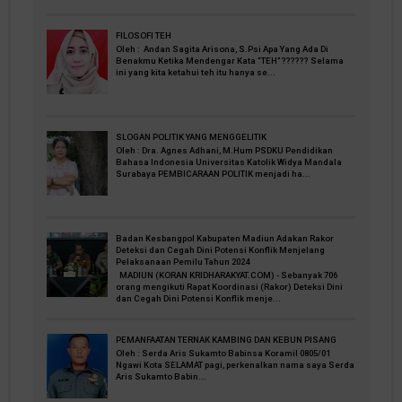
FILOSOFI TEH
Oleh : Andan Sagita Arisona, S.Psi Apa Yang Ada Di
Benakmu Ketika Mendengar Kata “TEH” ?????? Selama
ini yang kita ketahui teh itu hanya se...
SLOGAN POLITIK YANG MENGGELITIK
Oleh : Dra. Agnes Adhani, M.Hum PSDKU Pendidikan
Bahasa Indonesia Universitas Katolik Widya Mandala
Surabaya PEMBICARAAN POLITIK menjadi ha...
Badan Kesbangpol Kabupaten Madiun Adakan Rakor
Deteksi dan Cegah Dini Potensi Konflik Menjelang
Pelaksanaan Pemilu Tahun 2024
MADIUN (KORAN KRIDHARAKYAT.COM) - Sebanyak 706
orang mengikuti Rapat Koordinasi (Rakor) Deteksi Dini
dan Cegah Dini Potensi Konflik menje...
PEMANFAATAN TERNAK KAMBING DAN KEBUN PISANG
Oleh : Serda Aris Sukamto Babinsa Koramil 0805/01
Ngawi Kota SELAMAT pagi, perkenalkan nama saya Serda
Aris Sukamto Babin...