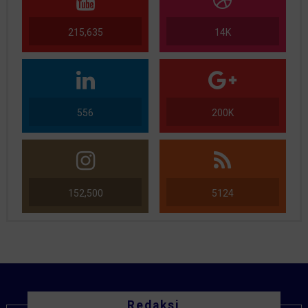
215,635
14K
556
200K
152,500
5124
Redaksi