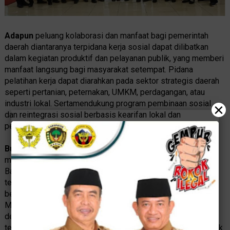
Adapun
peluang kolaborasi dan manfaat bagi pemerintah
daerah diantaranya terpidana kerja sosial dapat dilibatkan
dalam kegiatan produktif dan pelayanan publik, yang memberi
manfaat langsung bagi masyarakat setempat. Pidana
pelatihan kerja dapat diarahkan pada sektor strategis daerah
seperti pertanian, peternakan, UMKM, perdagangan, atau
industri lokal. Sertamendukung program pembinaan sosial
×
dan reintegrasi sosial berbasis kearifan lokal dan
pemberdayaan warga.
Bupati
Magetan Nanik Sumantri menyambut baik dan
mendukung maksud serta tujuan audiensi yang diajukan oleh
Bapas Kelas II Madiun. “Kami akan melakukan inventarisasi
terlebih dahulu, kemudian menindaklanjuti dengan
berkoordinasi bersama perangkat daerah terkait. Pemkab
Magetan siap mendukung pelaksanaan pidana alternatif ini
dengan menyiapkan sarana dan prasarana yang diperlukan,
termasuk lokasi kerja sosial serta tempat untuk pelaku tindak