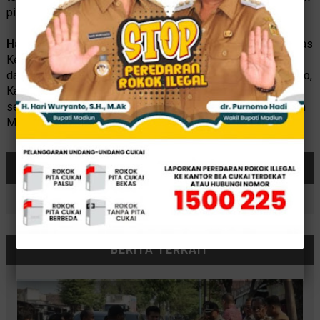
pidana wajib lapor setiap bulan,” jelas Bupati.
Hadir
dalam audiensi tersebut Bupati Magetan, Jajaran Bapas
Kelas II Madiun, Pj Sekda Magetan, Asisten Pemerintahan
dan Kesra, KaDPMD, Kadis Perkim, Kadinsos, Kadis Kominfo,
Kabag Tata Pemerintahan dan undangan lainnya. Demikian
sebagaimana diinformasikan oleh Dinas Kominfo Kabupaten
Magetan.
(KR-FEB/AS)
Bagikan
BERITA TERKAIT