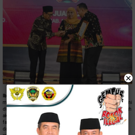
×
Ibrahim
, selaku Kepala Perwakilan BI Jawa Timur
menyampaikan kegiatan festival ekonomi terbesar di Jawa ini
dikemas dengan rangkaian acara inspiratif, antara lain : tabligh
akbar, seminar, talkshow, workshop, business matching,
fashion show, kompetisi syariah, hingga showcase UMKM
dan Pesantren. Beliau juga berharap event ini mampu