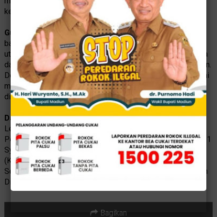
mengangkat derajat khususnya di bidang ekonomi dan
keuangan syariah.
Gubernur
Jatim, Khofifah Indar Parawansa menyampaikan
bahwa pentingnya sertifikasi halal pada makanan minuman
utamanya produk ukm dan umkm. Tentunya ini sebagai upaya
dan komitmen bersama untuk menjamin pelayanan konsumen.
Dengan adanya Fesyar ini bisa menguatkan gerakan ekonomi
masyarakat untuk lebih peduli terhadap mamin yang halal,
dimana ini menjadi salah satu syarat PIRT.
Dalam
kesempatan tsb dilaksanakan Penandatanganan
Letter of Intent (LoI) Business Matching Perdagangan dan
Pembiayaan antara Perbankan dan Buyer, Penganugerahan 31
Syariah Award Provinsi Jawa Timur, Launching 3 Zona KHAS
(Kuliner Halal Aman dan Sehat) Jawa Timur dan Penyerahan
Sertifikasi Halal. Demikian sebagaimana diinformasikan oleh
Dinas Kominfo Kabupaten Magetan.
(KR-YUN/AS)
Bagikan