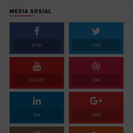
kridha rakyat
MEDIA SOSIAL
215K
115K
215,635
14K
556
200K