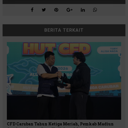
BERITA TERKAIT
CFD Caruban Tahun Ketiga Meriah, Pemkab Madiun