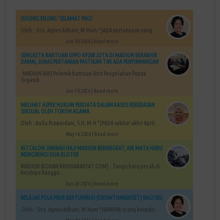
SUGENG ENJING ‘SELAMAT PAGI’
Oleh : Dra. Agnes Adhani, M.Hum *)ADA pertanyaan yang...
Jun 30 2026 |
Read more
SENGKETA BANTUAN UPPO RP200 JUTA DI MADIUN BERAKHIR
DAMAI, DINAS PERTANIAN PASTIKAN TAK ADA PENYIMPANGAN
MADIUN (KR) Polemik bantuan Unit Pengolahan Pupuk
Organik...
Jun 19 2026 |
Read more
MELIHAT ASPEK HUKUM PERDATA DALAM KASUS KEKERASAN
SEKSUAL OLEH TOKOH AGAMA
Oleh : Anita Prawardani, S.H, M.H *)PADA sekitar akhir April...
May 16 2026 |
Read more
457 CALON JAMAAH HAJI MADIUN BERANGKAT, AIR MATA HARU
MENGIRINGI DUA KLOTER
MADIUN (KORAN KRIDHARAKYAT.COM) - Tangis haru pecah di
Pendopo Ronggo...
Apr 28 2026 |
Read more
BELAJAR POLA PIKIR BERTUMBUH (GROWTHMAINSET) BAGI IBU
Oleh : Dra. Agnes Adhani, M.Hum *)BANYAK orang berpikir...