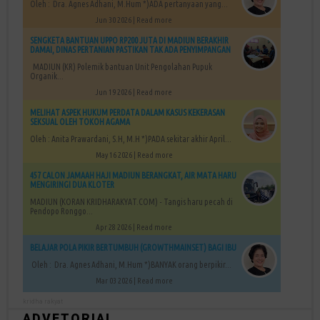
Oleh : Dra. Agnes Adhani, M.Hum *)ADA pertanyaan yang...
Jun 30 2026 |
Read more
SENGKETA BANTUAN UPPO RP200 JUTA DI MADIUN BERAKHIR
DAMAI, DINAS PERTANIAN PASTIKAN TAK ADA PENYIMPANGAN
MADIUN (KR) Polemik bantuan Unit Pengolahan Pupuk
Organik...
Jun 19 2026 |
Read more
MELIHAT ASPEK HUKUM PERDATA DALAM KASUS KEKERASAN
SEKSUAL OLEH TOKOH AGAMA
Oleh : Anita Prawardani, S.H, M.H *)PADA sekitar akhir April...
May 16 2026 |
Read more
457 CALON JAMAAH HAJI MADIUN BERANGKAT, AIR MATA HARU
MENGIRINGI DUA KLOTER
MADIUN (KORAN KRIDHARAKYAT.COM) - Tangis haru pecah di
Pendopo Ronggo...
Apr 28 2026 |
Read more
BELAJAR POLA PIKIR BERTUMBUH (GROWTHMAINSET) BAGI IBU
Oleh : Dra. Agnes Adhani, M.Hum *)BANYAK orang berpikir...
Mar 03 2026 |
Read more
kridha rakyat
ADVETORIAL