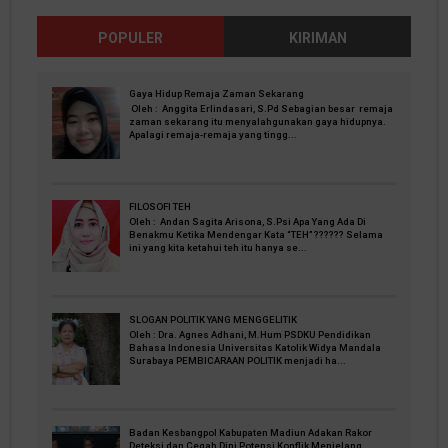
POPULER
KIRIMAN
Gaya Hidup Remaja Zaman Sekarang
Oleh : Anggita Erlindasari, S.Pd Sebagian besar remaja
zaman sekarang itu menyalahgunakan gaya hidupnya.
Apalagi remaja-remaja yang tingg...
FILOSOFI TEH
Oleh : Andan Sagita Arisona, S.Psi Apa Yang Ada Di
Benakmu Ketika Mendengar Kata “TEH” ?????? Selama
ini yang kita ketahui teh itu hanya se...
SLOGAN POLITIK YANG MENGGELITIK
Oleh : Dra. Agnes Adhani, M.Hum PSDKU Pendidikan
Bahasa Indonesia Universitas Katolik Widya Mandala
Surabaya PEMBICARAAN POLITIK menjadi ha...
Badan Kesbangpol Kabupaten Madiun Adakan Rakor
Deteksi dan Cegah Dini Potensi Konflik Menjelang