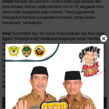
Selain
bantuan dari provinsi, koleksi buku juga berasal dari
para donatur. Namun sejak pandemi Covid-19, anggaran rutin
desa untuk pengadaan buku terhenti. “Kami juga pernah
mengajukan bantuan pengadaan komputer, tetapi belum
terealisasi,” tambahnya.
Awal
September lalu, tim Dinas Perpustakaan dan Kearsipan
×
Ngawi (Dinperpussip) melakukan kunjungan untuk meninjau
fasilitas dan merumuskan program pengembangan. Salah
satu usulan adalah pembuatan pojok baca di posyandu dan
TK. Kolaborasi literasi juga diharapkan bisa hadir dalam
pelatihan TP PKK dan kegiatan pertanian agar masyarakat
semakin dekat dengan buku. “Dengan begitu kehadiran
perpustakaan dapat dimanfaatkan untuk menambah wawasan
sesuai bidang yang dibutuhkan,” pungkas Listari. Demikian
sebagaimana diinformasikan oleh Radar Madiun.
(KR-
FEB/AS)
Bagikan