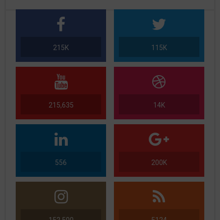
215K
115K
215,635
14K
556
200K